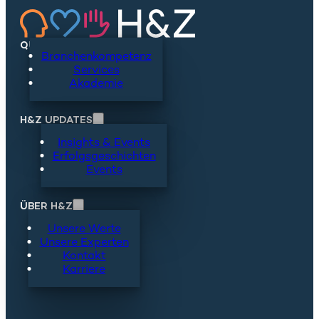
QUICKLINKS
Branchenkompetenz
Services
Akademie
H&Z UPDATES
Insights & Events
Erfolgsgeschichten
Events
ÜBER H&Z
Unsere Werte
Unsere Experten
Kontakt
Karriere