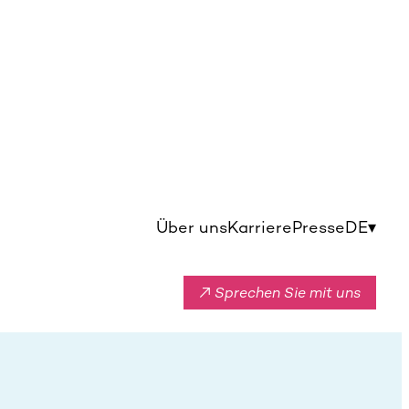
Über uns
Karriere
Presse
DE
▾
↗ Sprechen Sie mit uns