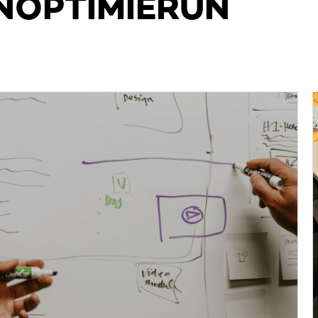
NOPTIMIERUN
Entwicklung von
Warengruppenstrategien
rategien für direkte und indirekte Materialien,
ugeschnitten auf Marktdynamiken und
ternehmensprioritäten.