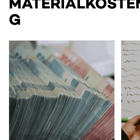
MATERIALKOSTE
G
Kostenstruktur-
& Marktanalyse
Tiefer Einblick in Kostentreiber,
St
Lieferantenökonomik und
z
alternative Sourcing-Strategien.
Un