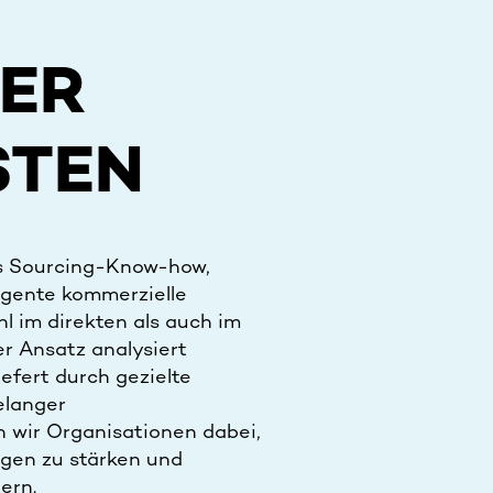
DER
STEN
es Sourcing-Know-how,
ngente kommerzielle
 im direkten als auch im
er Ansatz analysiert
iefert durch gezielte
elanger
 wir Organisationen dabei,
ngen zu stärken und
ern.