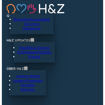
QUICKLINKS
Branchenkompetenz
Services
Akademie
H&Z UPDATES
Insights & Events
Erfolgsgeschichten
Events
ÜBER H&Z
Unsere Werte
Unsere Experten
Kontakt
Karriere