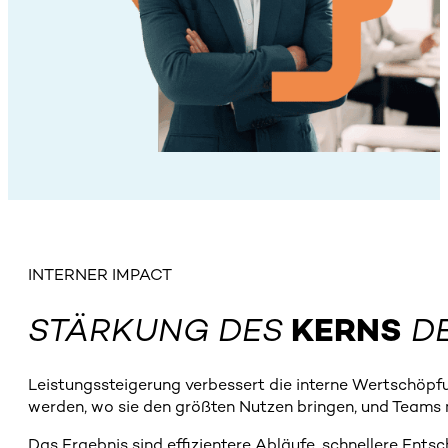
INTERNER IMPACT
STÄRKUNG DES
KERNS
DE
Leistungssteigerung verbessert die interne Wertschöpfu
werden, wo sie den größten Nutzen bringen, und Teams m
Das Ergebnis sind effizientere Abläufe, schnellere Ents