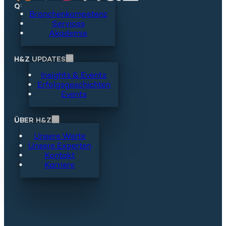
QUICKLINKS
Branchenkompetenz
Services
Akademie
H&Z UPDATES
Insights & Events
Erfolgsgeschichten
Events
ÜBER H&Z
Unsere Werte
Unsere Experten
Kontakt
Karriere