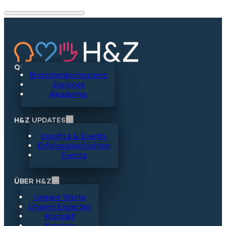
QUICKLINKS
Branchenkompetenz
Services
Akademie
H&Z UPDATES
Insights & Events
Erfolgsgeschichten
Events
ÜBER H&Z
Unsere Werte
Unsere Experten
Kontakt
Karriere