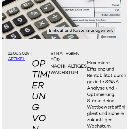
Einkauf und Kostenmanagement
STRATEGIEN
11.06.2024
|
ARTIKEL
FÜR
OP
Maximiere
NACHHALTIGES
Effizienz und
TIMI
WACHSTUM
Rentabilität durch
gezielte SG&A-
ER
Analyse und -
UN
Optimierung.
Stärke deine
G
Wettbewerbsfähi
gkeit und sichere
VO
zukünftiges
Wachstum.