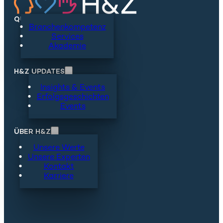
QUICKLINKS
Branchenkompetenz
Services
Akademie
H&Z UPDATES
Insights & Events
Erfolgsgeschichten
Events
ÜBER H&Z
Unsere Werte
Unsere Experten
Kontakt
Karriere