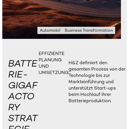
Automobil
Business Transformation
EFFIZIENTE
PLANUNG
BATTE
H&Z definiert den
UND
gesamten Prozess von der
RIE-
UMSETZUNG
Technologie bis zur
Markteinführung und
GIGAF
unterstützt Start-ups
ACTO
beim Hochlauf ihrer
Batterieproduktion.
RY
STRAT