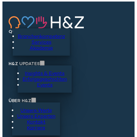
QUICKLINKS
Branchenkompetenz
Services
Akademie
H&Z UPDATES
Insights & Events
Erfolgsgeschichten
Events
ÜBER H&Z
Unsere Werte
Unsere Experten
Kontakt
Karriere