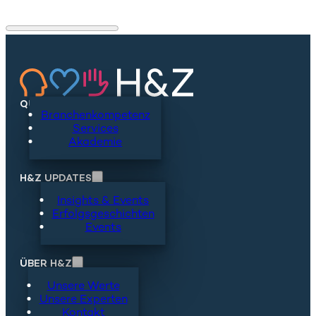
QUICKLINKS
Branchenkompetenz
Services
Akademie
H&Z UPDATES
Insights & Events
Erfolgsgeschichten
Events
ÜBER H&Z
Unsere Werte
Unsere Experten
Kontakt