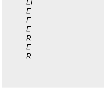
LI
E
F
E
R
E
R