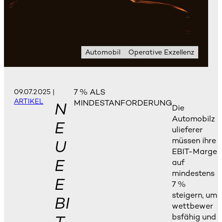
Automobil
Operative Exzellenz
7 % ALS
09.07.2025
|
ARTIKEL
MINDESTANFORDERUNG
N
Die
Automobilz
E
ulieferer
müssen ihre
U
EBIT-Marge
E
auf
mindestens
E
7 %
steigern, um
BI
wettbewer
bsfähig und