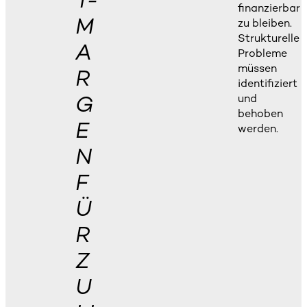
T-
finanzierbar
M
zu bleiben.
Strukturelle
A
Probleme
müssen
R
identifiziert
G
und
behoben
E
werden.
N
F
Ü
R
Z
U