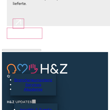
lieferte.
Mehr anzeigen
QUICKLINKS
Branchenkompetenz
Services
Akademie
H&Z UPDATES
Insights & Events