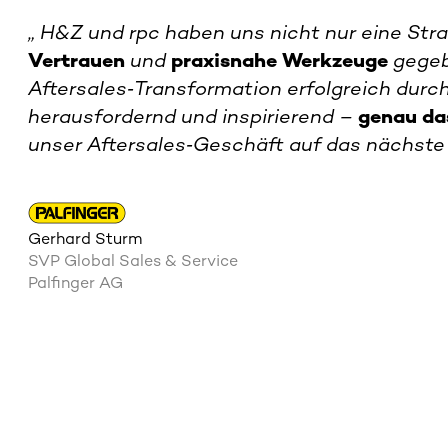
„
H&Z und rpc haben uns nicht nur eine Stra
Vertrauen
und
praxisnahe
Werkzeuge
gegeb
Aftersales‑Transformation erfolgreich durch
herausfordernd und inspirierend –
genau da
unser Aftersales‑Geschäft auf das nächste 
Gerhard Sturm
SVP Global Sales & Service
Palfinger AG