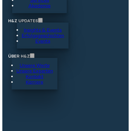
Services
Akademie
H&Z UPDATES
Insights & Events
Erfolgsgeschichten
Events
ÜBER H&Z
Unsere Werte
Unsere Experten
Kontakt
Karriere