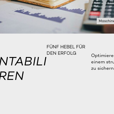
Maschin
FÜNF HEBEL FÜR
DEN ERFOLG
Optimieren
TABILI
einem str
zu sichern
EREN