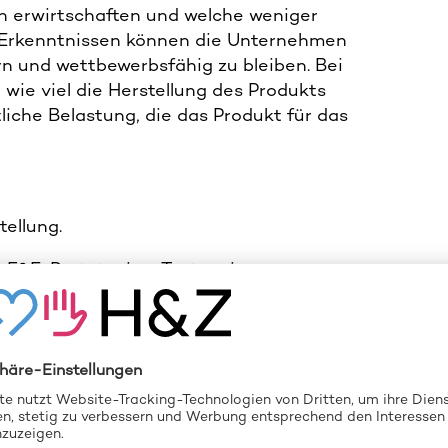
n erwirtschaften und welche weniger
en Erkenntnissen können die Unternehmen
rn und wettbewerbsfähig zu bleiben. Bei
 wie viel die Herstellung des Produkts
iche Belastung, die das Produkt für das
tellung.
 F&E, Prototyping, Tests – in
hmensweiten Kosten (wie Verwaltung,
s Produkts benötigt wird.
ntien und Entsorgung/Recycling am