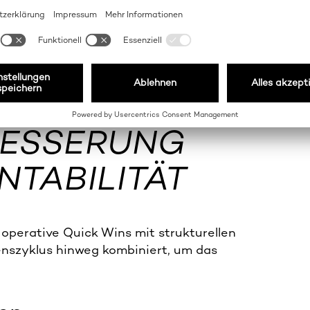
 wie folgt berechnet:(Einnahmen aus dem
r Herstellung, Entwicklung,
durch die Unternehmensinfrastruktur).
ICHTIGSTEN
BESSERUNG
TABILITÄT
operative Quick Wins mit strukturellen
szyklus hinweg kombiniert, um das