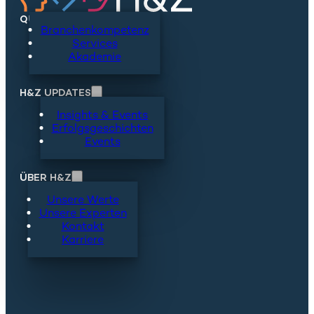
QUICKLINKS
Branchenkompetenz
Services
Akademie
H&Z UPDATES
Insights & Events
Erfolgsgeschichten
Events
ÜBER H&Z
Unsere Werte
Unsere Experten
Kontakt
Karriere