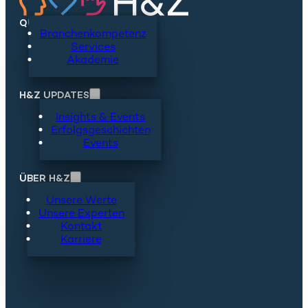
QUICKLINKS
Branchenkompetenz
Services
Akademie
H&Z UPDATES
Insights & Events
Erfolgsgeschichten
Events
ÜBER H&Z
Unsere Werte
Unsere Experten
Kontakt
Karriere