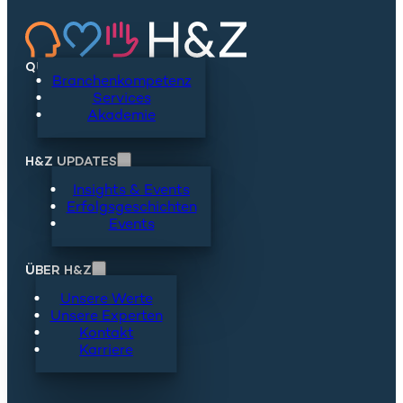
QUICKLINKS
Branchenkompetenz
Services
Akademie
H&Z UPDATES
Insights & Events
Erfolgsgeschichten
Events
ÜBER H&Z
Unsere Werte
Unsere Experten
Kontakt
Karriere