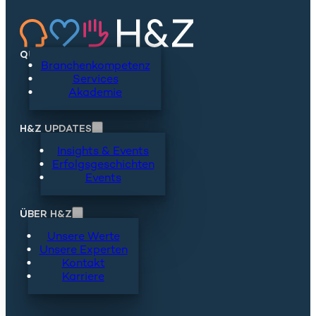
QUICKLINKS
Branchenkompetenz
Services
Akademie
H&Z UPDATES
Insights & Events
Erfolgsgeschichten
Events
ÜBER H&Z
Unsere Werte
Unsere Experten
Kontakt
Karriere