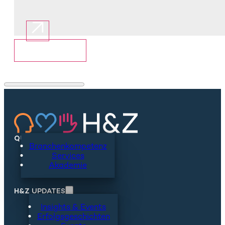
Mehr anzeigen
QUICKLINKS
Branchenkompetenz
Services
Akademie
H&Z UPDATES
Insights & Events
Erfolgsgeschichten