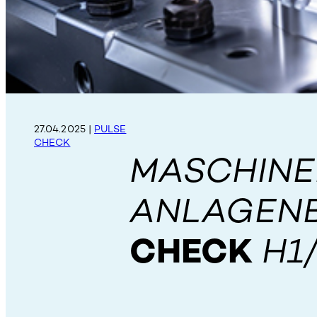
27.04.2025
|
PULSE
CHECK
MASCHINE
ANLAGEN
CHECK
H1/