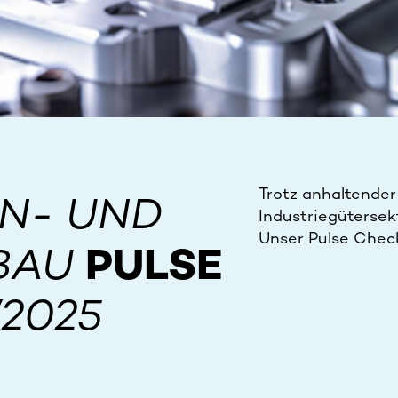
Trotz anhaltender
N- UND
Industriegütersekt
Unser Pulse Chec
BAU
PULSE
2025