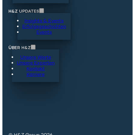
H&Z UPDATES
Insights & Events
Erfolgsgeschichten
Events
ÜBER H&Z
Unsere Werte
Unsere Experten
Kontakt
Karriere
© H&Z Group 2026