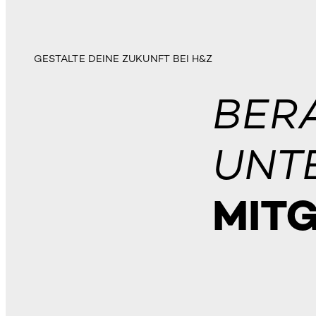
GESTALTE DEINE ZUKUNFT BEI H&Z
BER
UNT
MIT