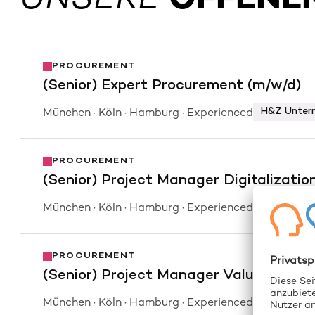
PROCUREMENT
(Senior) Expert Procurement (m/w/d)
München · Köln · Hamburg · Experienced
H&Z Unter
POSITION
PROCUREMENT
Du hast umfangreiche Erfahrungen in der Op
(Senior) Project Manager Digitalizati
Kostenoptimierung im Einkauf. Du hast Lust
im Einkauf generieren? Du hast Lust dich p
München · Köln · Hamburg · Experienced
H&Z Unter
Dann haben wir genau die richtige Stelle für
POSITION
PROCUREMENT
Du hast umfangreiche Erfahrung aus Beratun
(Senior) Project Manager Value Creat
gemeinsam mit dem Kunden Einkaufsprozess
(SENIOR) EXPERT PROCUREMENT
Verantwortung übernehmen und unsere Kunde
München · Köln · Hamburg · Experienced
H&Z Unter