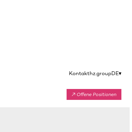
Kontakt
hz.group
DE
▾
↗ Offene Positionen