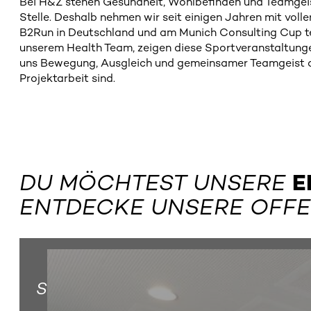
Bei H&Z stehen Gesundheit, Wohlbefinden und Teamgeis
Stelle. Deshalb nehmen wir seit einigen Jahren mit voll
B2Run in Deutschland und am Munich Consulting Cup teil
unserem Health Team, zeigen diese Sportveranstaltunge
uns Bewegung, Ausgleich und gemeinsamer Teamgeist a
Projektarbeit sind.
DU MÖCHTEST UNSERE
E
ENTDECKE UNSERE OFFE
STUDENT:INNEN