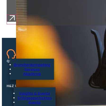
QUICKLINKS
Branchenkompetenz
Services
Akademie
H&Z UPDATES
Insights & Events
Erfolgsgeschichten
Events