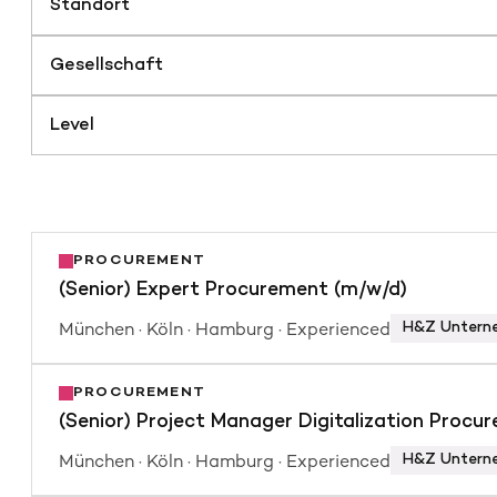
Standort
Gesellschaft
Level
PROCUREMENT
(Senior) Expert Procurement (m/w/d)
München · Köln · Hamburg · Experienced
H&Z Untern
POSITION
PROCUREMENT
Du hast umfangreiche Erfahrungen in der Op
(Senior) Project Manager Digitalization Procu
Kostenoptimierung im Einkauf. Du hast Lust 
München · Köln · Hamburg · Experienced
H&Z Untern
im Einkauf generieren? Du hast Lust dich pe